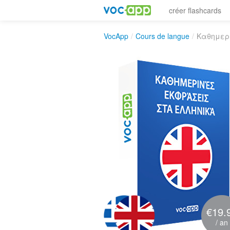
créer flashcards
VocApp
/
Cours de langue
/
Καθημερ
€19.
/ an