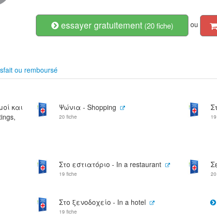
essayer gratuitement
ou
(20 fiche)
sfait ou remboursé
μοί και
Ψώνια - Shopping
Σ
ings,
20 fiche
19
Στο εστιατόριο - In a restaurant
Σ
19 fiche
20
Στο ξενοδοχείο - In a hotel
19 fiche