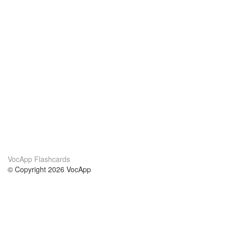
VocApp Flashcards
© Copyright 2026 VocApp
02-798 Mielczarskiego 8/58
Warsaw, Poland (EU)