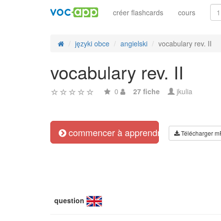
créer flashcards
cours
języki obce
angielski
vocabulary rev. II
vocabulary rev. II
0
27 fiche
jkulia
commencer à apprendre
Télécharger m
question