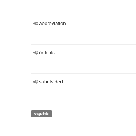
abbreviation
reflects
subdivided
angielski