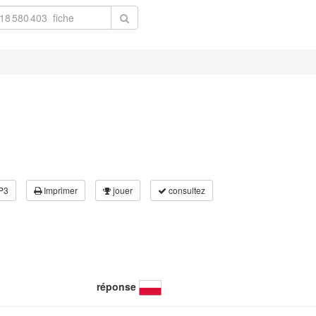
P3
Imprimer
jouer
consultez
réponse