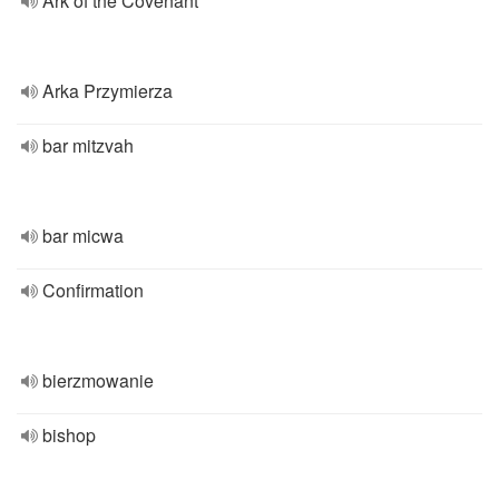
Ark of the Covenant
Arka Przymierza
bar mitzvah
bar micwa
Confirmation
bierzmowanie
bishop