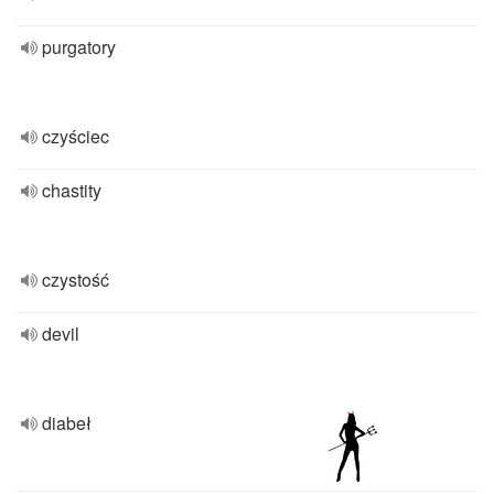
purgatory
czyściec
chastity
czystość
devil
diabeł