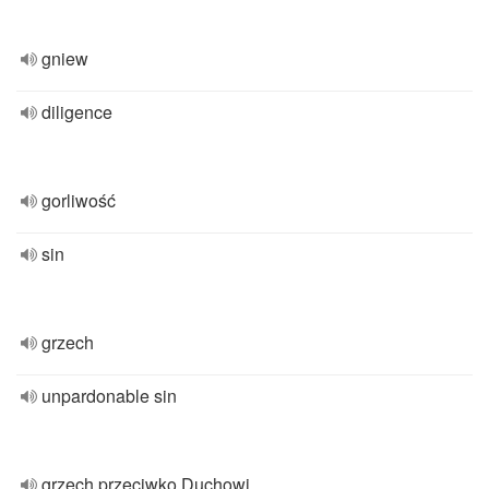
gniew
diligence
gorliwość
sin
grzech
unpardonable sin
grzech przeciwko Duchowi