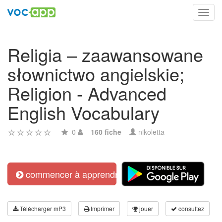
Toggl
navig
Religia – zaawansowane
słownictwo angielskie;
Religion - Advanced
English Vocabulary
0
160 fiche
nikoletta
commencer à apprendre
Télécharger mP3
Imprimer
jouer
consultez