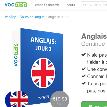
créer flashcards
cours
VocApp
/
Cours de langue
/
Anglais: jour 2
Anglais
Continue 
N’aie pas
t’aider à
Une conv
Connais 
Tu as peu
pas, nos 
€19.99
/ an
essayer