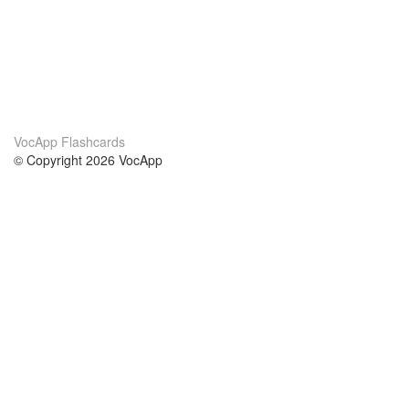
VocApp Flashcards
© Copyright 2026 VocApp
02-798 Mielczarskiego 8/58
Warsaw, Poland (EU)
A propos de nous
conditions
notre équipe
Garantie 100%