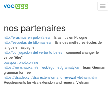
Toggl
navig
nos partenaires
http://erasmus-en-polonia.es/
– Erasmus en Pologne
http://escuelas-de-idiomas.es/
– liste des meilleures écoles de
langue en Espagne
http://conjugacion-del-verbo-to-be.es
– comment changer le
verbe "être"
passport-photo.online
https://www.nauka-niemieckiego.net/gramatyka/
– learn German
grammar for free
https://visadep.vn/visa-extension-and-revewal-vietnam.html
–
Requirements for visa extension and renewal Vietnam