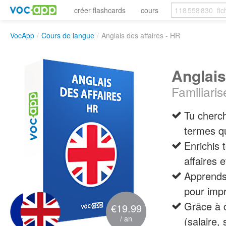
créer flashcards
cours
VocApp
/
Cours de langue
/
Anglais des affaires - HR
Anglais
Familiaris
Tu cherc
termes qu
Enrichis 
affaires 
Apprends 
pour impr
Grâce à c
€19.99
/ an
(salaire,