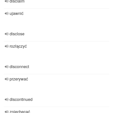
disclaim
ujawnić
disclose
rozłączyć
disconnect
przerywać
discontinued
zniechęcać