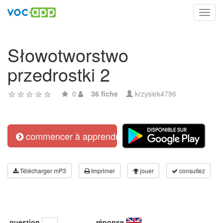
Toggl
navig
Słowotworstwo
przedrostki 2
0
36 fiche
krzysiek4796
commencer à apprendre
Télécharger mP3
Imprimer
jouer
consultez
question
réponse