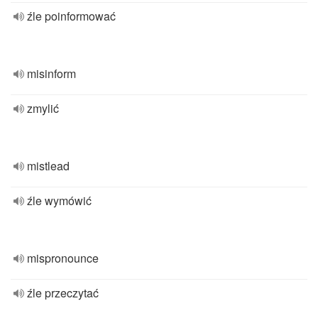
źle poinformować
misinform
zmylić
mistlead
źle wymówić
mispronounce
źle przeczytać