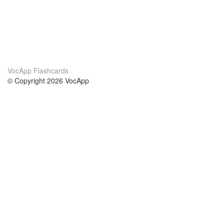
VocApp Flashcards
© Copyright 2026 VocApp
02-798 Mielczarskiego 8/58
Warsaw, Poland (EU)
A propos de nous
conditions
notre équipe
Garantie 100%