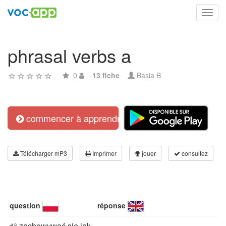
Toggl
navig
phrasal verbs a
0
13 fiche
Basia B
commencer à apprendre
Télécharger mP3
Imprimer
jouer
consultez
question
réponse
zachowywać się jak