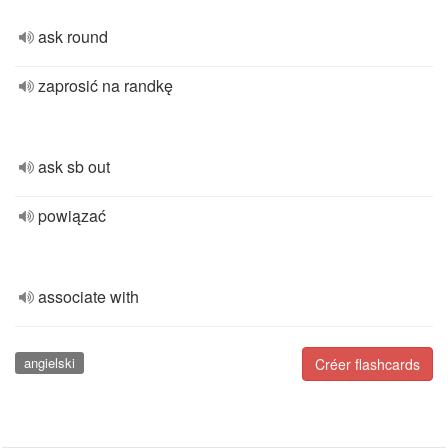
ask round
zaprosić na randkę
ask sb out
powiązać
associate with
angielski
Créer flashcards