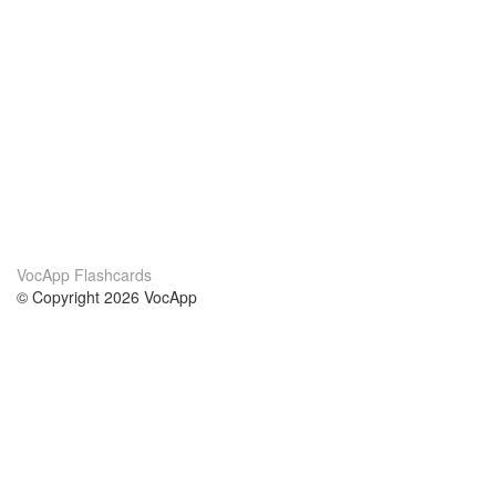
VocApp Flashcards
© Copyright 2026 VocApp
02-798 Mielczarskiego 8/58
Warsaw, Poland (EU)