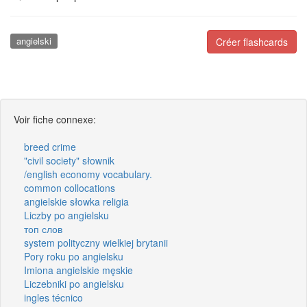
angielski
Créer flashcards
Voir fiche connexe:
breed crime
"civil society" słownik
/english economy vocabulary.
common collocations
angielskie słowka religia
Liczby po angielsku
топ слов
system polityczny wielkiej brytanii
Pory roku po angielsku
Imiona angielskie męskie
Liczebniki po angielsku
ingles técnico