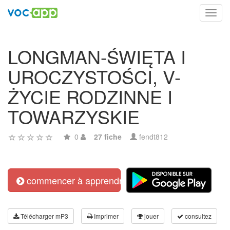
Toggl
navig
LONGMAN-ŚWIĘTA I
UROCZYSTOŚCI, V-
ŻYCIE RODZINNE I
TOWARZYSKIE
0
27 fiche
fendt812
commencer à apprendre
Télécharger mP3
Imprimer
jouer
consultez