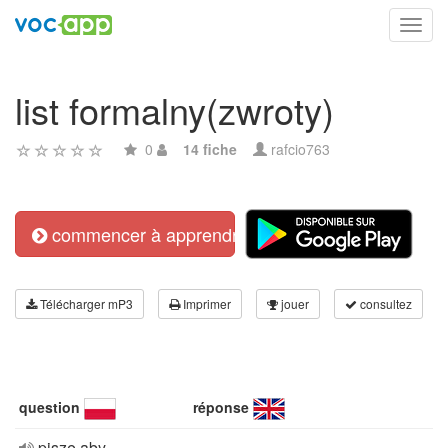
Toggl
navig
list formalny(zwroty)
0
14 fiche
rafcio763
commencer à apprendre
Télécharger mP3
Imprimer
jouer
consultez
question
réponse
piszę aby