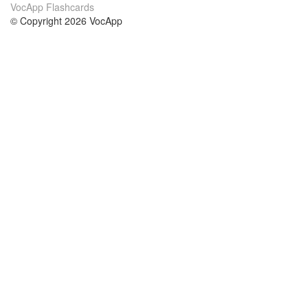
VocApp Flashcards
© Copyright 2026 VocApp
02-798 Mielczarskiego 8/58
Warsaw, Poland (EU)
A propos de nous
conditions
notre équipe
Garantie 100%
le blog
Politique de confidentialité
règlements
contact
GDPR
contacter
cours
aider
les études anglais
Foire Aux Questions
les études allemand