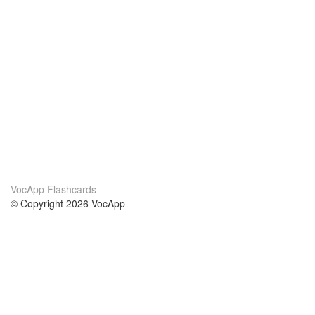
VocApp Flashcards
© Copyright 2026 VocApp
02-798 Mielczarskiego 8/58
Warsaw, Poland (EU)