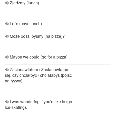
Zjedzmy (lunch).
Let's (have lunch).
Może poszlibyśmy (na pizzę)?
Maybe we could (go for a pizza)
Zastanawiałem / Zastanawiałam
się, czy chciałbyć / chciałabyś (pójść
na łyżwy).
I was wondering if you'd like to (go
ice-skating).