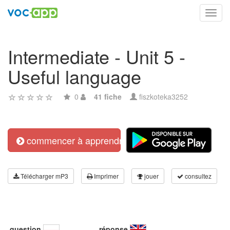
Toggl
navig
Intermediate - Unit 5 -
Useful language
0
41 fiche
fiszkoteka3252
commencer à apprendre
Télécharger mP3
Imprimer
jouer
consultez
question
réponse