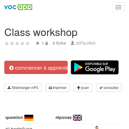
Toggl
navig
Class workshop
0
6 fiche
00PaulA00
commencer à apprendre
Télécharger mP3
Imprimer
jouer
consultez
question
réponse
bestellung