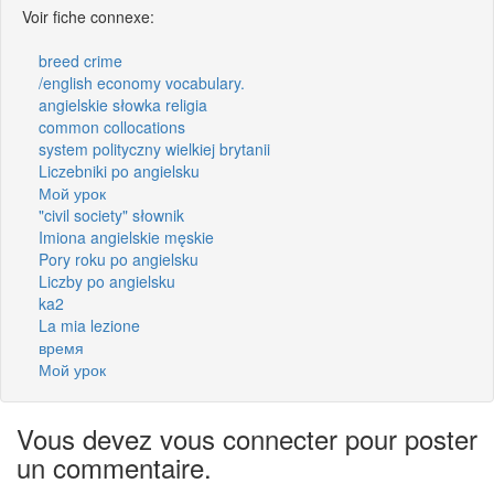
Voir fiche connexe:
breed crime
/english economy vocabulary.
angielskie słowka religia
common collocations
system polityczny wielkiej brytanii
Liczebniki po angielsku
Мой урок
"civil society" słownik
Imiona angielskie męskie
Pory roku po angielsku
Liczby po angielsku
ka2
La mia lezione
время
Мой урок
Vous devez vous connecter pour poster
un commentaire.