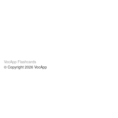
VocApp Flashcards
© Copyright 2026 VocApp
02-798 Mielczarskiego 8/58
Warsaw, Poland (EU)