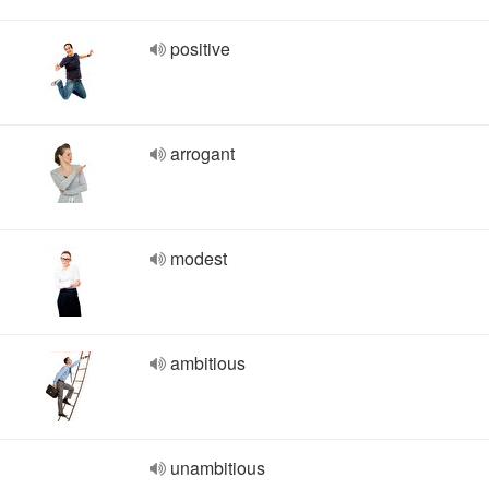
positive
arrogant
modest
ambitious
unambitious