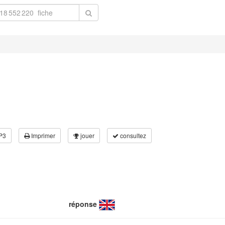
P3
Imprimer
jouer
consultez
réponse