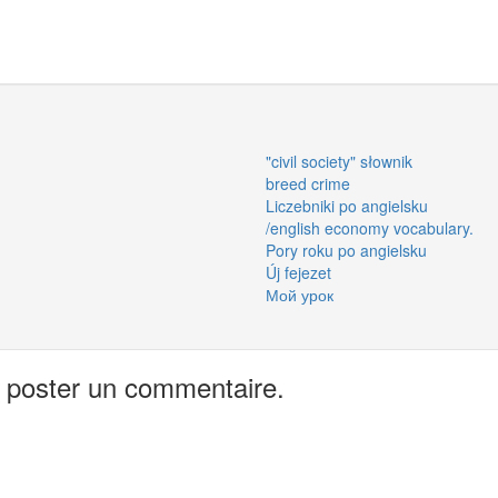
"civil society" słownik
breed crime
Liczebniki po angielsku
/english economy vocabulary.
Pory roku po angielsku
Új fejezet
Мой урок
 poster un commentaire.