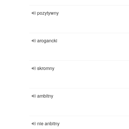
pozytywny
arogancki
skromny
ambitny
nie anbitny