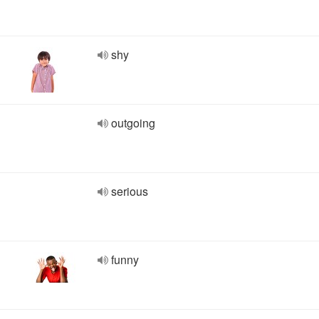
shy
outgoing
serious
funny