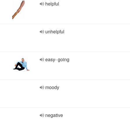
helpful
unhelpful
easy- going
moody
negative