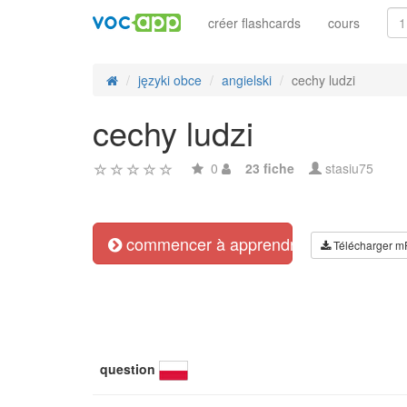
créer flashcards
cours
języki obce
angielski
cechy ludzi
cechy ludzi
0
23 fiche
stasiu75
commencer à apprendre
Télécharger m
question