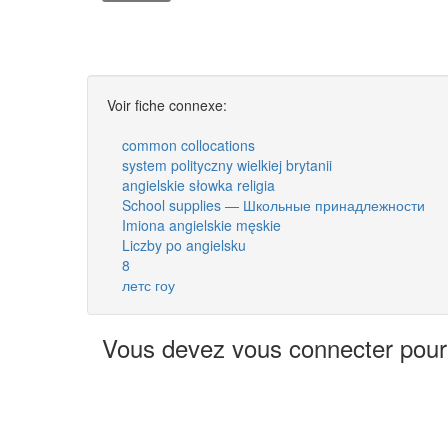
Voir fiche connexe:
common collocations
system polityczny wielkiej brytanii
angielskie słowka religia
School supplies — Школьные принадлежности
Imiona angielskie męskie
Liczby po angielsku
8
летс гоу
Vous devez vous connecter pour