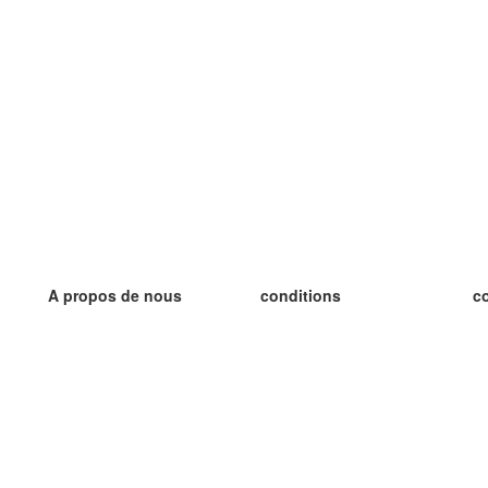
A propos de nous
conditions
c
notre équipe
Garantie 100%
le
le blog
Politique de confidentialité
le
règlements
le
contact
GDPR
le
contacter
le
plus
le
aider
nouvelle fiche
Foire Aux Questions
des blogs