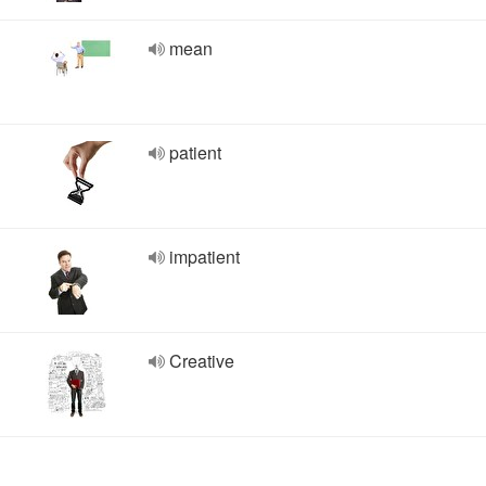
mean
patient
impatient
Creative