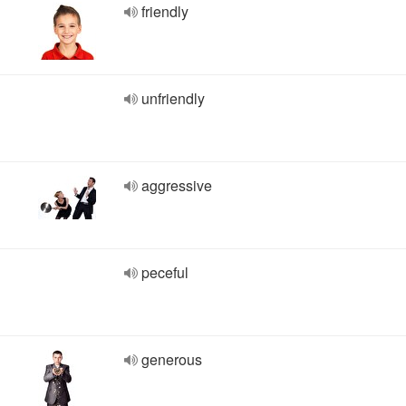
friendly
unfriendly
aggressive
peceful
generous