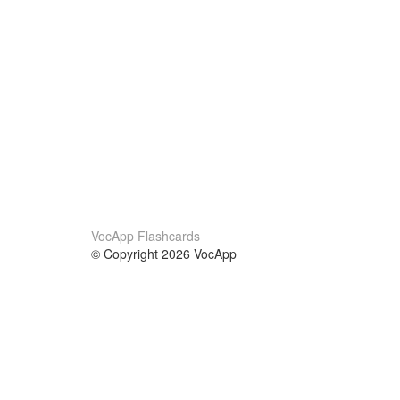
VocApp Flashcards
© Copyright 2026 VocApp
02-798 Mielczarskiego 8/58
Warsaw, Poland (EU)