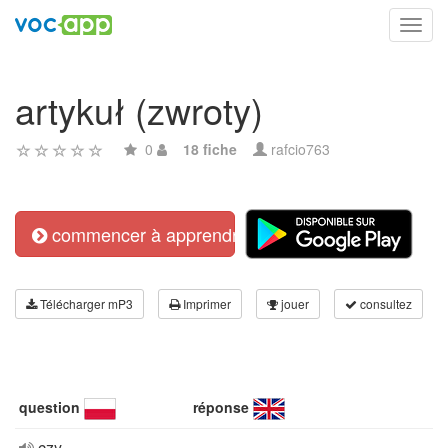
Toggl
navig
artykuł (zwroty)
0
18 fiche
rafcio763
commencer à apprendre
Télécharger mP3
Imprimer
jouer
consultez
question
réponse
czy