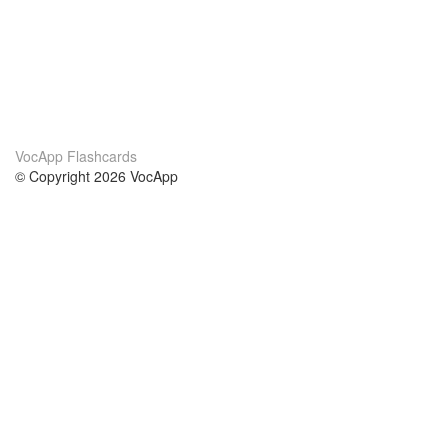
VocApp Flashcards
© Copyright 2026 VocApp
02-798 Mielczarskiego 8/58
Warsaw, Poland (EU)
A propos de nous
conditions
notre équipe
Garantie 100%