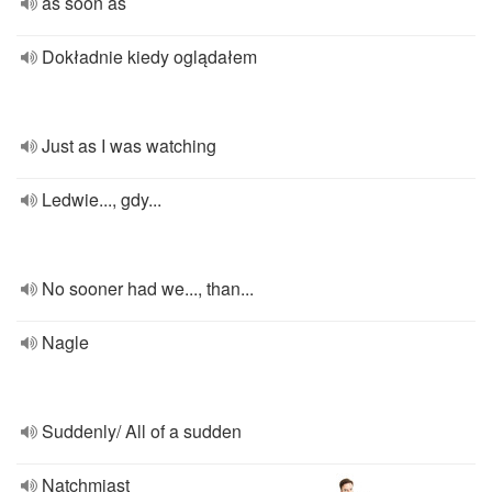
as soon as
Dokładnie kiedy oglądałem
Just as I was watching
Ledwie..., gdy...
No sooner had we..., than...
Nagle
Suddenly/ All of a sudden
Natchmiast