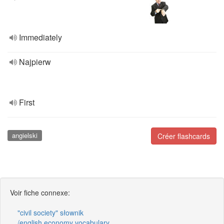
Immediately
Najpierw
First
angielski
Créer flashcards
Voir fiche connexe:
"civil society" słownik
/english economy vocabulary.