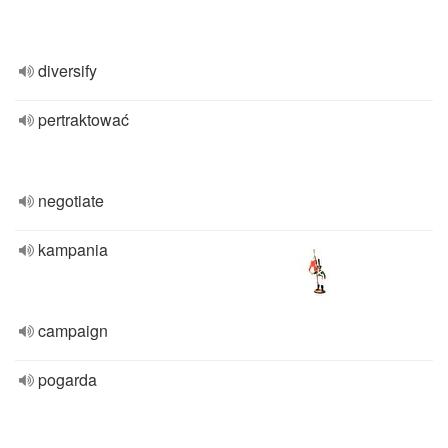
diversify
pertraktować
negotiate
kampania
campaign
pogarda