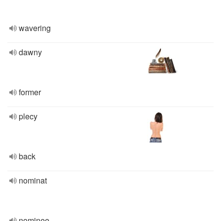
wavering
dawny
former
plecy
back
nominat
nominee