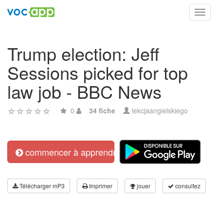
Toggl
navig
Trump election: Jeff
Sessions picked for top
law job - BBC News
0
34 fiche
lekcjaangielskiego
commencer à apprendre
Télécharger mP3
Imprimer
jouer
consultez