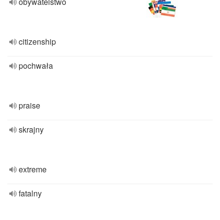
obywatelstwo
citizenship
pochwała
praise
skrajny
extreme
fatalny