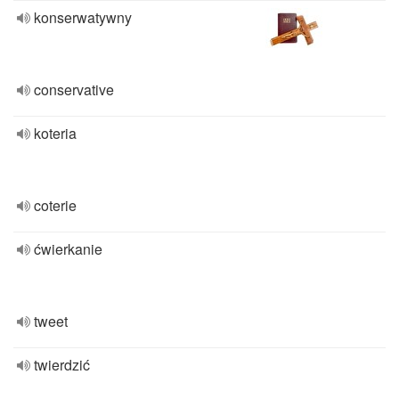
konserwatywny
conservative
koteria
coterie
ćwierkanie
tweet
twierdzić