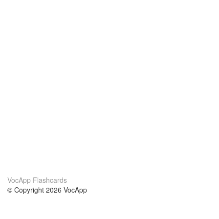
VocApp Flashcards
© Copyright 2026 VocApp
02-798 Mielczarskiego 8/58