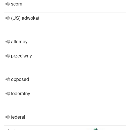
scorn
(US) adwokat
attorney
przeciwny
opposed
federalny
federal