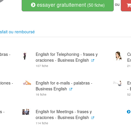
essayer gratuitement
ou
(50 fiche)
sfait ou remboursé
bras -
English for Telephoning - frases y
C
oraciones - Business English
E
107 fiche
21
iones -
English for e-mails - palabras -
En
Business English
- 
16 fiche
52
s -
English for Meetings - frases y
oraciones - Business English
114 fiche