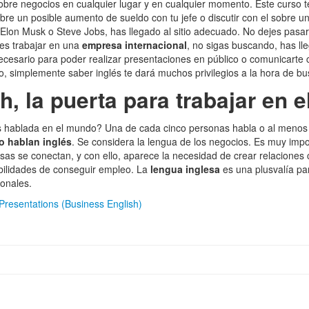
bre negocios en cualquier lugar y en cualquier momento. Este curso t
obre un posible aumento de sueldo con tu jefe o discutir con el sobre u
Elon Musk o Steve Jobs, has llegado al sitio adecuado. No dejes pasa
 es trabajar en una
empresa internacional
, no sigas buscando, has ll
ecesario para poder realizar presentaciones en público o comunicarte 
ro, simplemente saber inglés te dará muchos privilegios a la hora de bu
, la puerta para trabajar en e
ás hablada en el mundo? Una de cada cinco personas habla o al menos
o hablan inglés
. Se considera la lengua de los negocios. Es muy impor
s se conectan, y con ello, aparece la necesidad de crear relaciones 
bilidades de conseguir empleo. La
lengua inglesa
es una plusvalía pa
ionales.
Presentations (Business English)