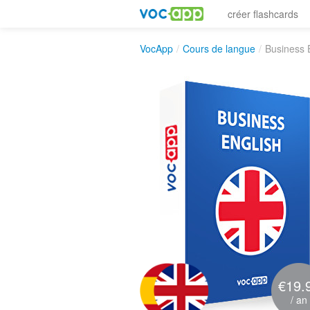
créer flashcards
VocApp
/
Cours de langue
/
Business 
€19.
/ an