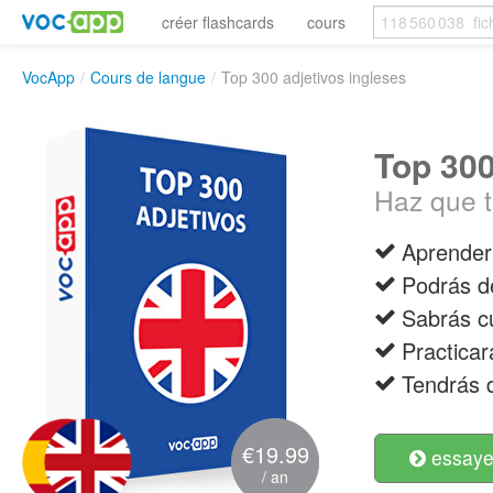
créer flashcards
cours
VocApp
/
Cours de langue
/
Top 300 adjetivos ingleses
Top 300
Haz que t
Aprenderá
Podrás de
Sabrás cu
Practicar
Tendrás d
€19.99
essayer
/ an