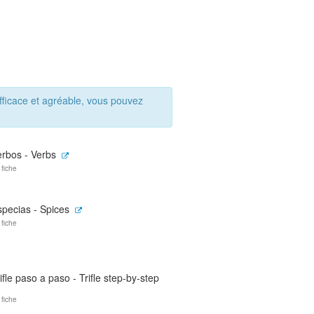
ficace et agréable, vous pouvez
erbos - Verbs
 fiche
specias - Spices
 fiche
ifle paso a paso - Trifle step-by-step
 fiche