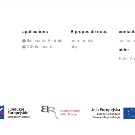
applications
A propos de nous
contact
flashcards Android
notre équipe
contacte
iOS flashcards
blog
aider
Foire A