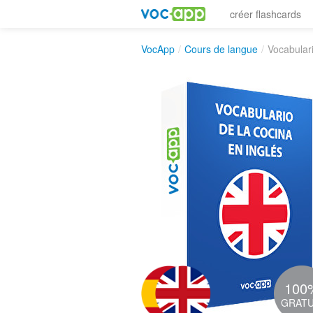
créer flashcards
VocApp
/
Cours de langue
/
Vocabulari
100
GRATU