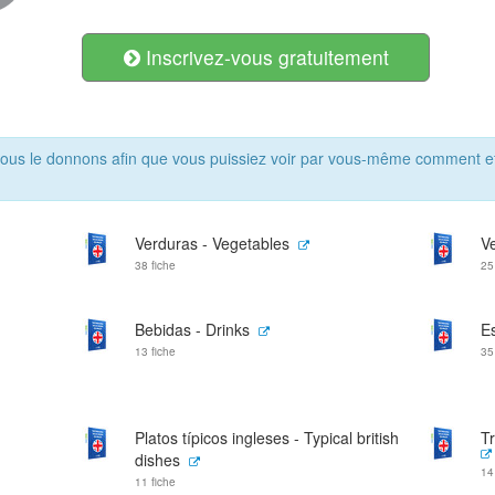
Inscrivez-vous gratuitement
ous le donnons afin que vous puissiez voir par vous-même comment ef
Verduras - Vegetables
V
38 fiche
25
Bebidas - Drinks
E
13 fiche
35
Platos típicos ingleses - Typical british
Tr
dishes
14
11 fiche