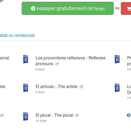
essayer gratuitement
ou
(50 fiche)
sfait ou remboursé
sonal
Los pronombres reflexivos - Reflexive
P
pronouns
p
8 fiche
8 
ive
El artículo - The article
L
D
9 fiche
4 
El plural - The plural
10 fiche