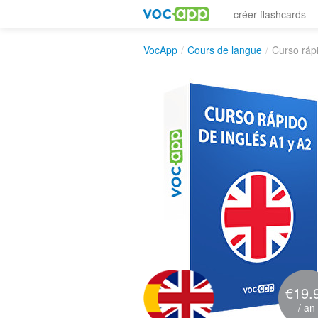
créer flashcards
VocApp
/
Cours de langue
/
Curso ráp
€19.
/ an