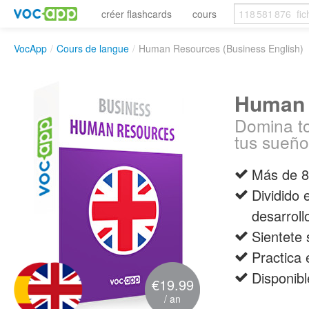
créer flashcards
cours
VocApp
/
Cours de langue
/
Human Resources (Business English)
Human 
Domina to
tus sueño
Más de 80
Dividido 
desarrollo
Sientete 
Practica 
Disponibl
€19.99
/ an