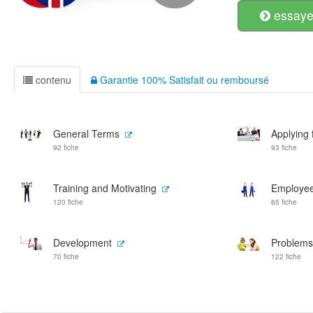
essayer
contenu
Garantie 100% Satisfait ou remboursé
General Terms
Applying 
92 fiche
93 fiche
Training and Motivating
Employe
120 fiche
65 fiche
Development
Problems 
70 fiche
122 fiche