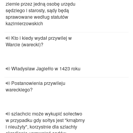
ziemie przez jedną osobę urzędu
sędziego i starosty, sądy będą
sprawowane według statutów
kazimierzowskich
Kto i kiedy wydał przywilej w
Warcie (warecki)?
Władysław Jagiełło w 1423 roku
Postanowienia przywileju
wareckiego?
szlachcic może wykupić sołectwo
w przypadku gdy sołtys jest "krnąbrny
i nieużyty", korzystnie dla szlachty