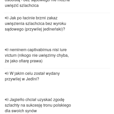
uwięzić szlachcica
Jak po łacinie brzmi zakaz
uwięzienia szlachcica bez wyroku
sądowego (przywilej jedlneński)?
neminem captivabimus nisi iure
victum (nikogo nie uwięzimy chyba,
że jako ofiarę prawa)
W jakim celu został wydany
przywilej w Jedlni?
Jagiełło chciał uzyskać zgodę
szlachty na sukcesję tronu polskiego
dla swoich synów