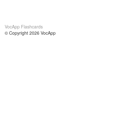
VocApp Flashcards
© Copyright 2026 VocApp
02-798 Mielczarskiego 8/58
Warsaw, Poland (EU)
A propos de nous
conditions
notre équipe
Garantie 100%
le blog
Politique de confidentialité
règlements
contact
GDPR
contacter