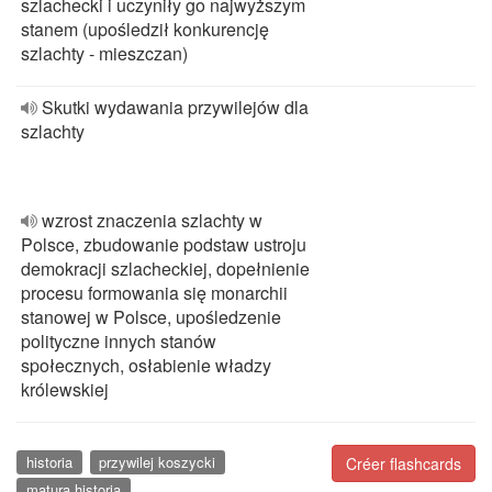
szlachecki i uczyniły go najwyższym
stanem (upośledził konkurencję
szlachty - mieszczan)
Skutki wydawania przywilejów dla
szlachty
wzrost znaczenia szlachty w
Polsce, zbudowanie podstaw ustroju
demokracji szlacheckiej, dopełnienie
procesu formowania się monarchii
stanowej w Polsce, upośledzenie
polityczne innych stanów
społecznych, osłabienie władzy
królewskiej
historia
przywilej koszycki
Créer flashcards
matura historia