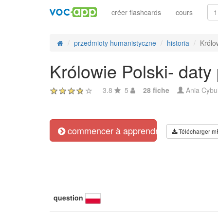
créer flashcards
cours
przedmioty humanistyczne
historia
Królo
Królowie Polski- dat
3.8
5
28 fiche
Ania Cybu
commencer à apprendre
Télécharger m
question