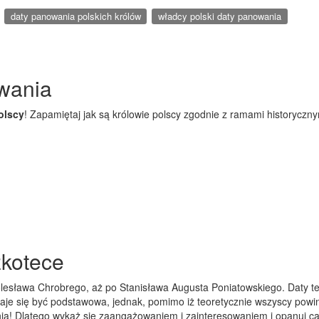
daty panowania polskich królów
władcy polski daty panowania
owania
olscy
! Zapamiętaj jak są królowie polscy zgodnie z ramami historyczny
zkotece
lesława Chrobrego, aż po Stanisława Augusta Poniatowskiego. Daty te 
daje się być podstawowa, jednak, pomimo iż teoretycznie wszyscy powin
nia! Dlatego wykaż się zaangażowaniem i zainteresowaniem i opanuj ca