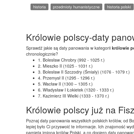
historia
przedmioty humanistyczne
historia polski
Królowie polscy-daty pan
Sprawdź jakie są daty panowania w kategorii
królowie p
chronologicznie?
1. Bolesław Chrobry (992 - 1025 r.)
2. Mieszko II (1025 - 1031 r.)
3. Bolesław II Szczodry (Śmiały) (1076 - 1079 r.)
4. Przemysł II (1295 - 1296 r.)
5. Wacław II (1300 – 1305 r.)
6. Władysław I Łokietek (1320 - 1333 r.)
7. Kazimierz III Wielki (1333 - 1370 r.)
Królowie polscy już na Fis
Poznaj daty panowania wszystkich polskich królów, od Bo
lepiej było Ci przyswoić te informacje. Ich znajomość wy
pamięta imiona królów Polski, a co dopiero daty panowa