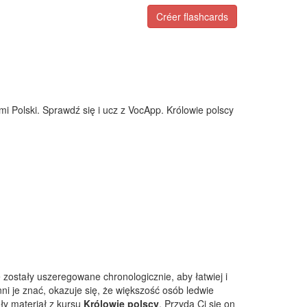
Créer flashcards
mi Polski. Sprawdź się i ucz z VocApp. Królowie polscy
zostały uszeregowane chronologicznie, aby łatwiej i
ni je znać, okazuje się, że większość osób ledwie
ły materiał z kursu
Królowie polscy
. Przyda Ci się on