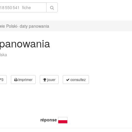
wie Polski- daty panowania
y panowania
lska
P3
Imprimer
jouer
consultez
réponse