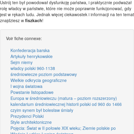
Ustrój ten był powodował dysfunkcję państwa, i praktycznie podważał
rolę władcy w państwie, które nie może poprawnie funkcjonować, gdy
jest w rękach ludu. Jednak więcej ciekawostek i informacji na ten temat
znajdziesz w
fiszkach
!
Voir fiche connexe:
Konfederacja barska
Artykuły henrykowskie
Sejm niemy
władcy polski 960-1138
średniowiecze poziom podstawowy
Wielkie odkrycia geograficzne
I wojna światowa
Powstanie listopadowe
Europa w średniowieczu (matura – poziom rozszerzony)
kalendarium średniowiecznej historii polski od 960 do 1466
czyim synem był bolesław śmiały
Prezydenci Polski
Style architektoniczne
Pojęcia: Świat w II połowie XIX wieku; Ziemie polskie po
Wiośnie Ludów; I wojna światowa