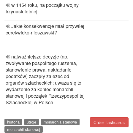
w 1454 roku, na początku wojny
trzynastoletniej
Jakie konsekwencje miał przywilej
cerekwicko-nieszawski?
najważniejsze decyzje (np.
zwoływanie pospolitego ruszenia,
stanowienie prawa, nakładanie
podatków) zaczęły zależeć od
organów szlacheckich; uważa się to
wydarzenie za koniec monarchii
stanowej i początek Rzeczypospolitej
Szlacheckiej w Polsce
historia
utroje
monarchia stanowa
Créer flashcards
monarchii stanowej