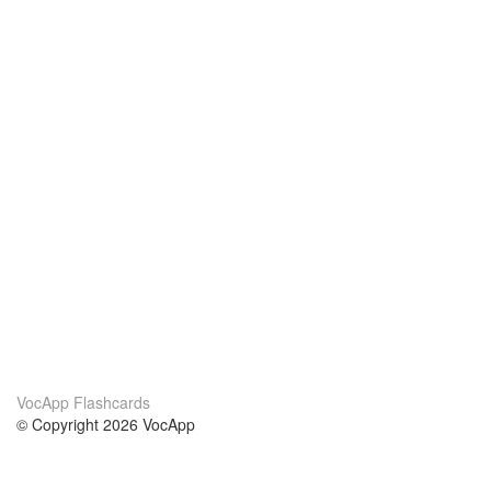
VocApp Flashcards
© Copyright 2026 VocApp
02-798 Mielczarskiego 8/58
Warsaw, Poland (EU)