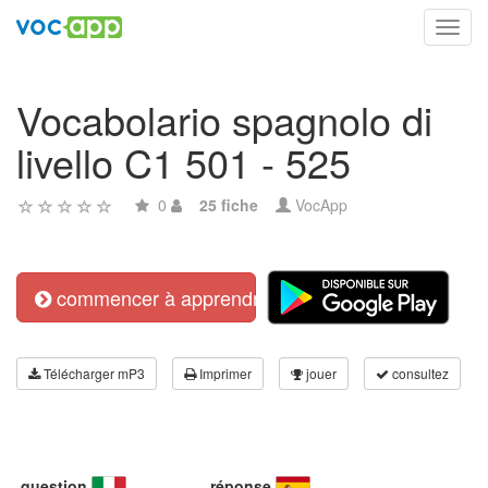
Toggl
navig
Vocabolario spagnolo di
livello C1 501 - 525
0
25 fiche
VocApp
commencer à apprendre
Télécharger mP3
Imprimer
jouer
consultez
question
réponse