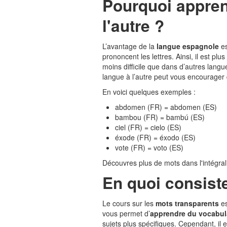
Pourquoi appren
l'autre ?
L’avantage de la
langue espagnole
es
prononcent les lettres. Ainsi, il est plus 
moins difficile que dans d’autres lan
langue à l’autre peut vous encourager 
En voici quelques exemples :
abdomen (FR) = abdomen (ES)
bambou (FR) = bambú (ES)
ciel (FR) = cielo (ES)
éxode (FR) = éxodo (ES)
vote (FR) = voto (ES)
Découvres plus de mots dans l'intégrali
En quoi consist
Le cours sur les
mots transparents
es
vous permet d’
apprendre du vocabul
sujets plus spécifiques. Cependant, il 