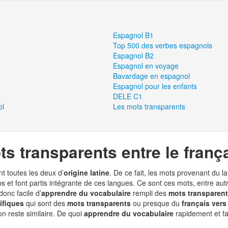
Espagnol B1
Top 500 des verbes espagnols
Espagnol B2
Espagnol en voyage
Bavardage en espagnol
Espagnol pour les enfants
DELE C1
ol
Les mots transparents
ts transparents entre le franç
t toutes les deux d’
origine latine
. De ce fait, les mots provenant du l
ps et font partis intégrante de ces langues. Ce sont ces mots, entre aut
 donc facile d’
apprendre du vocabulaire
rempli des
mots transparen
ifiques
qui sont des
mots transparents
ou presque du
français vers
ion reste similaire. De quoi
apprendre du vocabulaire
rapidement et fa