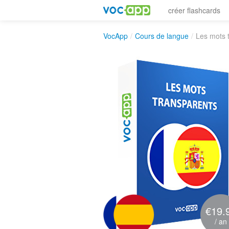
créer flashcards
VocApp
/
Cours de langue
/
Les mots 
€19.
/ an