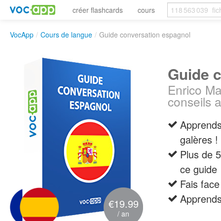
créer flashcards
cours
VocApp
/
Cours de langue
/
Guide conversation espagnol
Guide 
Enrico Ma
conseils a
Apprends 
galères !
Plus de 5
ce guide
Fais face
Apprends 
€19.99
/ an