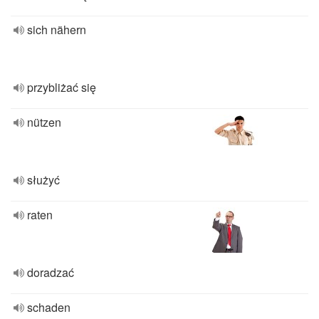
sich nähern
przybliżać się
nützen
służyć
raten
doradzać
schaden