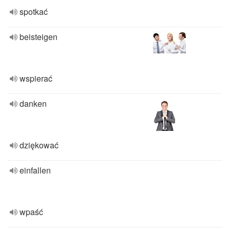
spotkać
beisteigen
wspierać
danken
dziękować
einfallen
wpaść