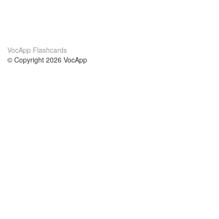
VocApp Flashcards
© Copyright 2026 VocApp
02-798 Mielczarskiego 8/58
Warsaw, Poland (EU)
A propos de nous
conditions
notre équipe
Garantie 100%
le blog
Politique de confidentialité
règlements
contact