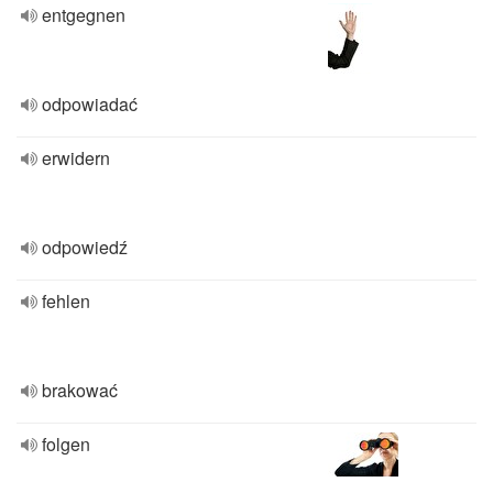
entgegnen
odpowiadać
erwidern
odpowiedź
fehlen
brakować
folgen