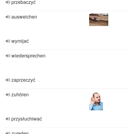
przebaczyć
ausweichen
wymijać
wiedersprechen
zaprzeczyć
zuhören
przysłuchiwać
zureden