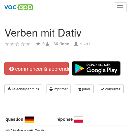
Toggl
navig
Verben mit Dativ
0
36 fiche
zuza1
commencer à apprendre
Télécharger mP3
Imprimer
jouer
consultez
question
réponse
Verben mit Dativ