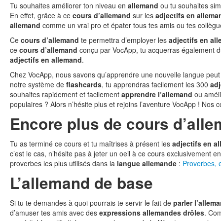
Tu souhaites améliorer ton niveau en
allemand
ou tu souhaites si
En effet, grâce à ce
cours d’allemand
sur les
adjectifs en allema
allemand
comme un vrai pro et épater tous tes amis ou tes collègu
Ce
cours d’allemand
te permettra d’employer les
adjectifs en al
ce
cours d’allemand
conçu par VocApp, tu acquerras également 
adjectifs en allemand
.
Chez VocApp, nous savons qu’apprendre une nouvelle langue peut d
notre système de
flashcards
, tu apprendras facilement les 300
adj
souhaites rapidement et facilement
apprendre l’allemand
ou améli
populaires ? Alors n’hésite plus et rejoins l’aventure VocApp ! Nos c
Encore plus de cours d’all
Tu as terminé ce cours et tu maîtrises à présent les
adjectifs en a
c’est le cas, n’hésite pas à jeter un oeil à ce cours exclusivement 
proverbes les plus utilisés dans la
langue allemande
:
Proverbes, 
L’allemand de base
Si tu te demandes à quoi pourrais te servir le fait de
parler l’allem
d’amuser tes amis avec des
expressions allemandes drôles
. Co