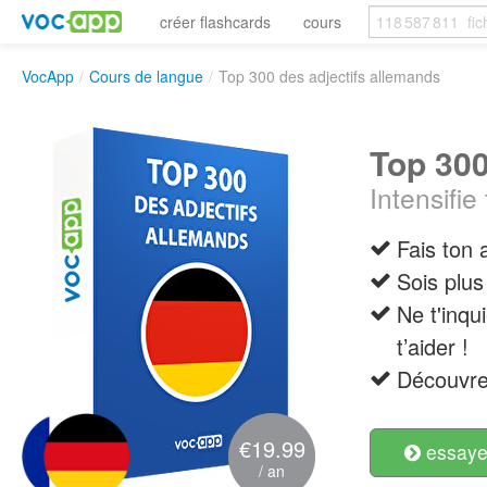
créer flashcards
cours
VocApp
/
Cours de langue
/
Top 300 des adjectifs allemands
Top 300
Intensifi
Fais ton 
Sois plus
Ne t'inqu
t’aider !
Découvre 
€19.99
essayer
/ an