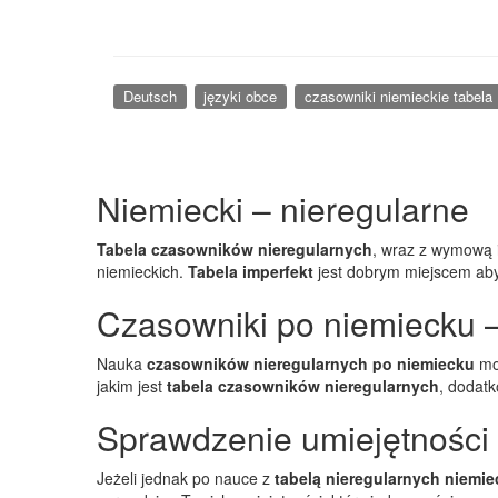
Deutsch
języki obce
czasowniki niemieckie tabela
Niemiecki – nieregularne
Tabela czasowników nieregularnych
, wraz z wymową i
niemieckich.
Tabela imperfekt
jest dobrym miejscem ab
Czasowniki po niemiecku –
Nauka
czasowników nieregularnych po niemiecku
moż
jakim jest
tabela czasowników nieregularnych
, dodat
Sprawdzenie umiejętności
Jeżeli jednak po nauce z
tabelą nieregularnych niemie