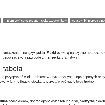
j. niemiecki uproszczona tabela czasowników
czasowniki nieregularne
 tłumaczeniem na język polski.
Fiszki
pozwolą na szybkie i skuteczne
y rozpocząć swoją przygodę z
niemiecką
gramatyką.
 tabela
e przysparzać wiele problemów i być przyczyną nieprzespanych nocy
kowo w formie
fiszek
, słówka te przestają być nagle takie trudne.
ckich
czasowników, dobrze opanowałeś ten materiał, skorzystaj z da