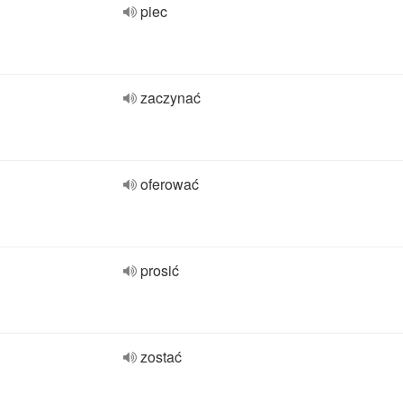
piec
zaczynać
oferować
prosić
zostać