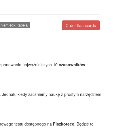
 niemiecki tabela
Créer flashcards
 opanowanie najważniejszych
10 czasowników
. Jednak, kiedy zaczniemy naukę z prostym narzędziem,
rmowego testu dostępnego na
Fiszkotece
. Będzie to