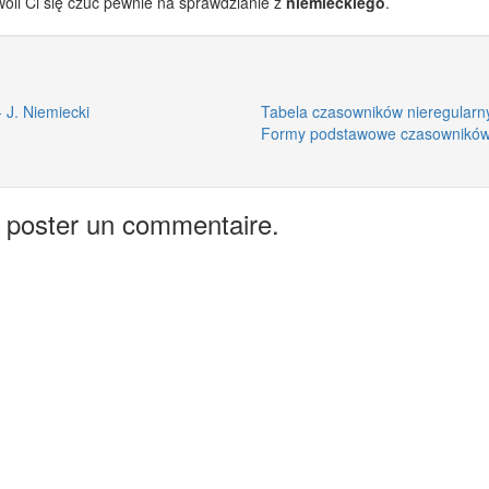
oli Ci się czuć pewnie na sprawdzianie z
niemieckiego
.
 J. Niemiecki
Tabela czasowników nieregularnyc
Formy podstawowe czasowników m
 poster un commentaire.