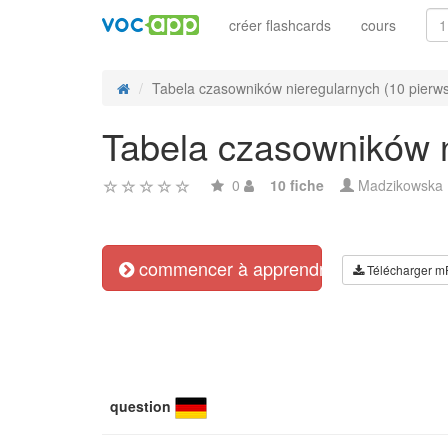
créer flashcards
cours
Tabela czasowników nieregularnych (10 pierwsz
Tabela czasowników n
0
10 fiche
Madzikowska
commencer à apprendre
Télécharger m
question