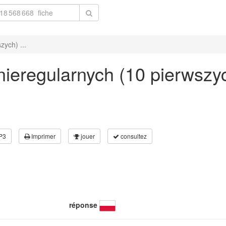
ych) ...
ieregularnych (10 pierwszyc
P3
Imprimer
jouer
consultez
réponse