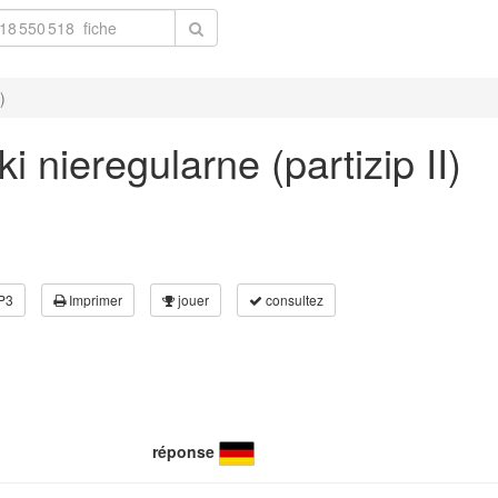
)
 nieregularne (partizip II)
P3
Imprimer
jouer
consultez
réponse