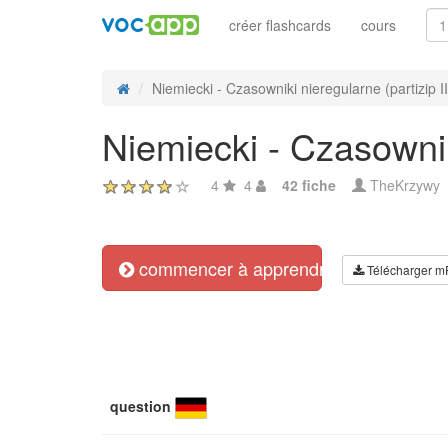
créer flashcards
cours
Niemiecki - Czasowniki nieregularne (partizip II
Niemiecki - Czasowniki
4
4
42 fiche
TheKrzywy
commencer à apprendre
Télécharger m
question