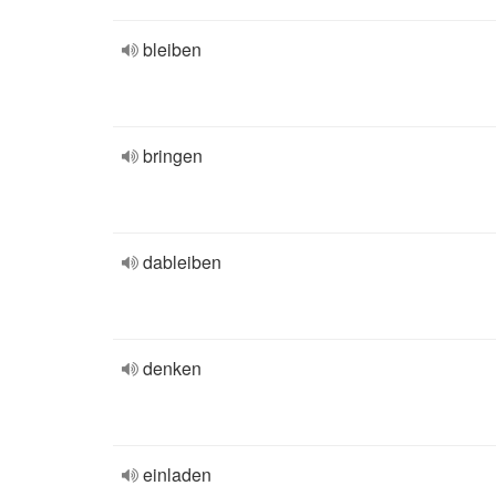
bleiben
bringen
dableiben
denken
einladen