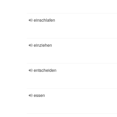
einschlafen
einziehen
entscheiden
essen