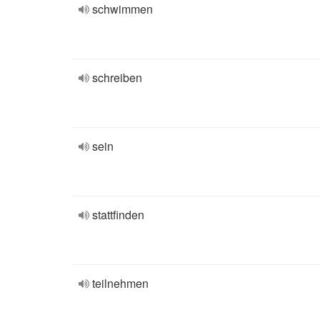
schwimmen
schreiben
sein
stattfinden
teilnehmen