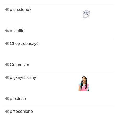
pierścionek
el anillo
Chcę zobaczyć
Quiero ver
piękny/śliczny
precioso
przecenione