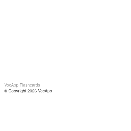
VocApp Flashcards
© Copyright 2026 VocApp
02-798 Mielczarskiego 8/58
Warsaw, Poland (EU)