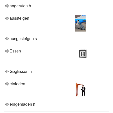
angerufen h
aussteigen
ausgesteigen s
Essen
GegEssen h
einladen
eingenladen h