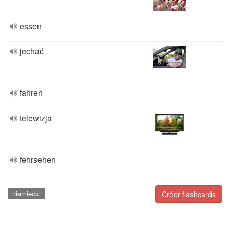
essen
jechać
fahren
telewizja
fehrsehen
niemiecki
Créer flashcards