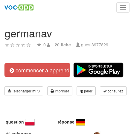
Toggl
navig
germanav
0
20 fiche
guest3977829
commencer à apprendre
Télécharger mP3
Imprimer
jouer
consultez
question
réponse
anfangen