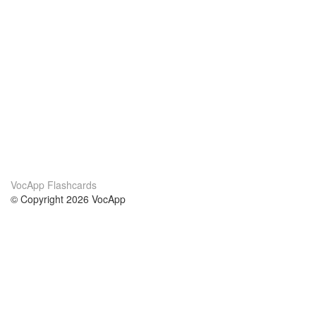
VocApp Flashcards
© Copyright 2026 VocApp
02-798 Mielczarskiego 8/58
Warsaw, Poland (EU)