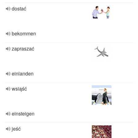
dostać
bekommen
zapraszać
einlanden
wsiąść
einsteigen
jeść