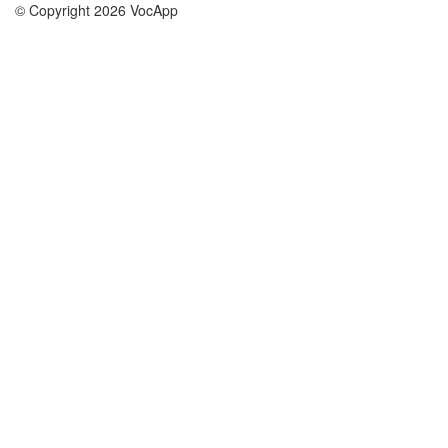
© Copyright 2026 VocApp
02-798 Mielczarskiego 8/58
Warsaw, Poland (EU)
A propos de nous
conditions
notre équipe
Garantie 100%
le blog
Politique de confidentialité
règlements
contact
GDPR
contacter
cours
aider
les études anglais
Foire Aux Questions
les études allemand
les études espagnol