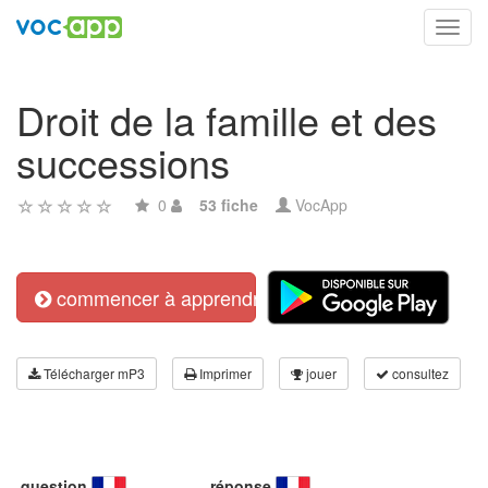
Toggl
navig
Droit de la famille et des
successions
0
53 fiche
VocApp
commencer à apprendre
Télécharger mP3
Imprimer
jouer
consultez
question
réponse