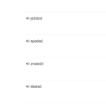
jeździć
spadać
znaleźć
dawać