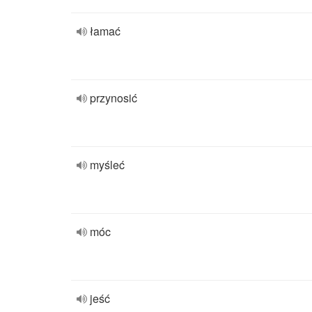
łamać
przynosić
myśleć
móc
jeść