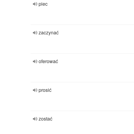
piec
zaczynać
oferować
prosić
zostać