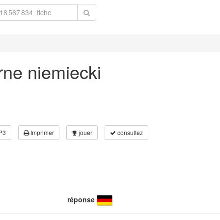
rne niemiecki
P3
Imprimer
jouer
consultez
réponse