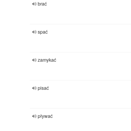
brać
spać
zamykać
pisać
pływać