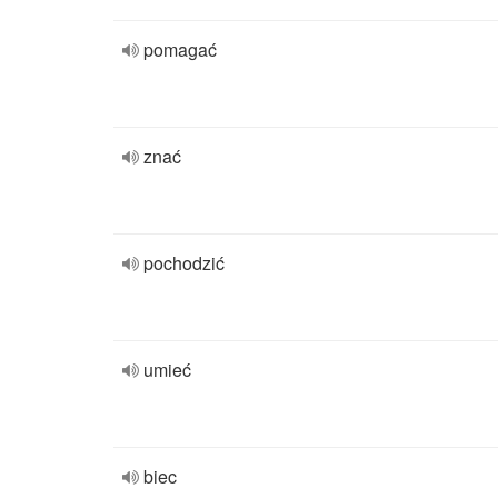
pomagać
znać
pochodzić
umieć
biec