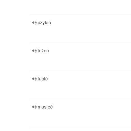
czytać
leżeć
lubić
musieć