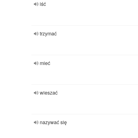
iść
trzymać
mieć
wieszać
nazywać się