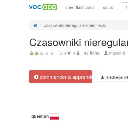
créer flashcards
cours
Czasowniki nieregularne niemiecki
Czasowniki nieregula
2.3
4
49 fiche
masterid
commencer à apprendre
Télécharger m
question