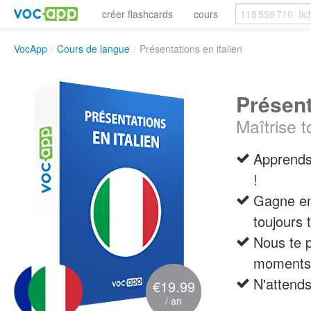
créer flashcards
cours
VocApp
/
Cours de langue
/
Présentations en italien
Présent
Maîtrise t
Apprends
!
Gagne en
toujours 
Nous te p
moments 
N'attends
€19.99
/ an