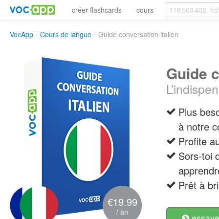
créer flashcards
cours
VocApp
/
Cours de langue
/
Guide conversation italien
Guide c
L’indispen
Plus beso
à notre c
Profite 
Sors-toi 
apprendr
Prêt à bri
€19.99
/ an
essayer