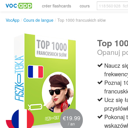
créer flashcards
cours
VocApp
/
Cours de langue
/
Top 1000 francuskich słów
Top 100
Opanuj po
Naucz się
frekwenc
Poznaj 1
francusk
Ucz się ł
przysłówk
Pokonaj 
€19.99
/ an
wskazów