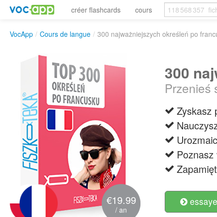
créer flashcards
cours
VocApp
/
Cours de langue
/
300 najważniejszych określeń po fran
300 naj
Przenieś 
Zyskasz 
Nauczysz
Urozmaic
Poznasz 
Zapamięt
€19.99
essayer
/ an