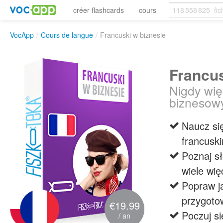
créer flashcards
cours
VocApp
/
Cours de langue
/
Francuski w biznesie
Francus
Nigdy wię
biznesow
Naucz si
francusk
Poznaj sł
wiele wię
Popraw ja
przygoto
€19.99
Poczuj si
/ an