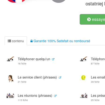
ostatniej 
essayer
contenu
Garantie 100% Satisfait ou remboursé
Téléphoner quelqu'un
Téléphon
16 fiche
87 fiche
Le service client (phrases)
Les emai
21 fiche
39 fiche
Les réunions (phrases)
Les prése
115 fiche
25 fiche