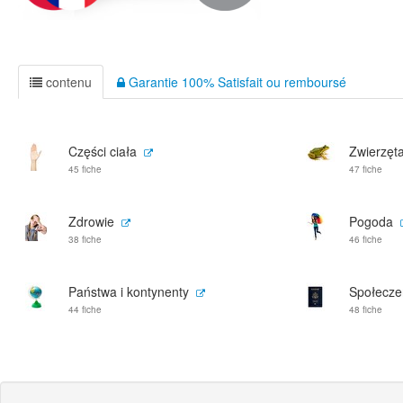
contenu
Garantie 100% Satisfait ou remboursé
Części ciała
Zwierzęt
45 fiche
47 fiche
Zdrowie
Pogoda
38 fiche
46 fiche
Państwa i kontynenty
Społeczeń
44 fiche
48 fiche