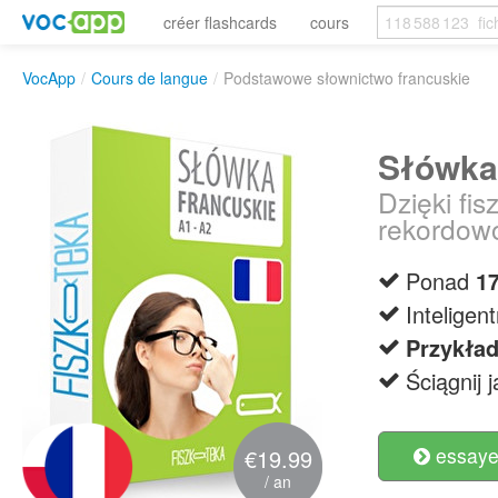
créer flashcards
cours
VocApp
/
Cours de langue
/
Podstawowe słownictwo francuskie
Słówka
Dzięki fi
rekordow
Ponad
1
Intelige
Przykła
Ściągnij 
essayer
€19.99
/ an