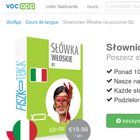
créer flashcards
cours
VocApp
/
Cours de langue
/
Słownictwo Włoskie na poziomie B2
Słowni
Poszerz s
Ponad 10
Nasze na
Każde sł
Podzielo
essayer
€19.99
/ an