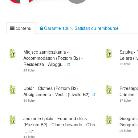
contenu
Garantie 100% Satisfait ou remboursé
Miejsce zamieszkania -
Sztuka - 
Accommodation (Poziom B2) -
Le arti (l
Residenza - Alloggi...
25 fiche
25 fiche
Ubiór - Clothes (Poziom B2) -
Przestęp
Abbigliamento - Vestiti (Livello B2)
Crimine -
44 fiche
37 fiche
Jedzenie i picie - Food and drink
Geografi
(Poziom B2) - Cibo e bevande - Cibo
Geografia
...
26 fiche
44 fiche