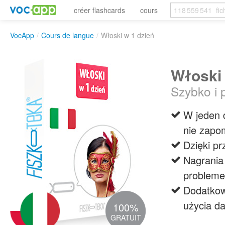
créer flashcards
cours
VocApp
/
Cours de langue
/
Włoski w 1 dzień
Włoski 
Szybko i 
W jeden 
nie zapo
Dzięki pr
Nagrania
problem
Dodatkow
użycia d
100%
GRATUIT