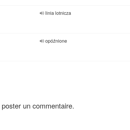
linia lotnicza
opóźnione
 poster un commentaire.