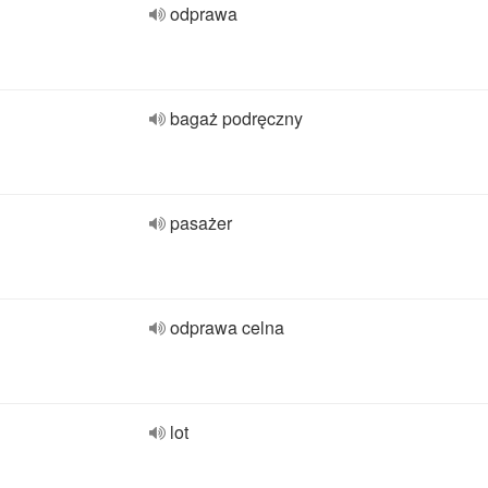
odprawa
bagaż podręczny
pasażer
odprawa celna
lot