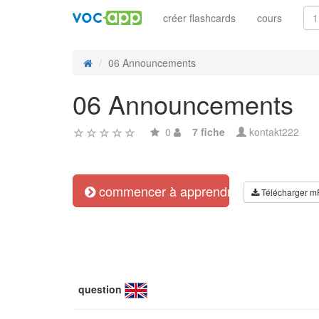
créer flashcards
cours
06 Announcements
06 Announcements
0
7 fiche
kontakt222
commencer à apprendre
Télécharger m
question