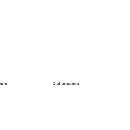
ours
Dictionnaires
s études anglais
s études allemand
s études espagnol
s études russe
s études norvégien
s études suédois