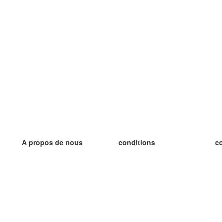
A propos de nous
conditions
c
notre équipe
Garantie 100%
le
le blog
Politique de confidentialité
le
règlements
le
contact
GDPR
le
contacter
le
plus
le
aider
nouvelle fiche
Foire Aux Questions