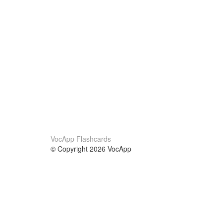
VocApp Flashcards
© Copyright 2026 VocApp
02-798 Mielczarskiego 8/58
Warsaw, Poland (EU)