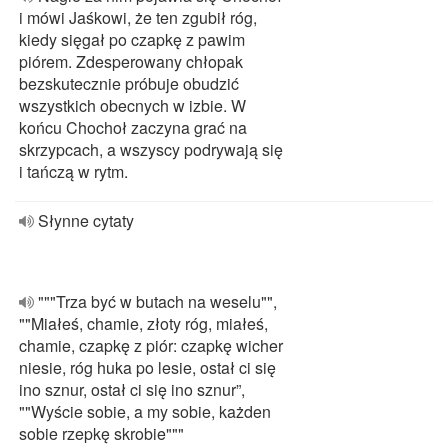
i mówi Jaśkowi, że ten zgubił róg,
kiedy sięgał po czapkę z pawim
piórem. Zdesperowany chłopak
bezskutecznie próbuje obudzić
wszystkich obecnych w izbie. W
końcu Chochoł zaczyna grać na
skrzypcach, a wszyscy podrywają się
i tańczą w rytm.
Słynne cytaty
"""Trza być w butach na weselu"",
""Miałeś, chamie, złoty róg, miałeś,
chamie, czapkę z piór: czapkę wicher
niesie, róg huka po lesie, ostał ci się
ino sznur, ostał ci się ino sznur”,
""Wyście sobie, a my sobie, każden
sobie rzepkę skrobie"""