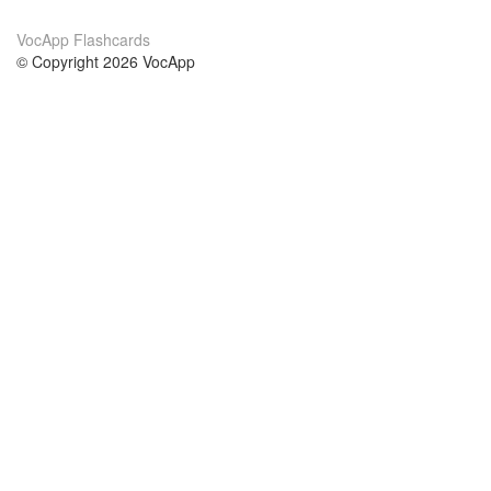
VocApp Flashcards
© Copyright 2026 VocApp
02-798 Mielczarskiego 8/58
Warsaw, Poland (EU)
A propos de nous
conditions
notre équipe
Garantie 100%
le blog
Politique de confidentialité
règlements
contact
GDPR
contacter
cours
aider