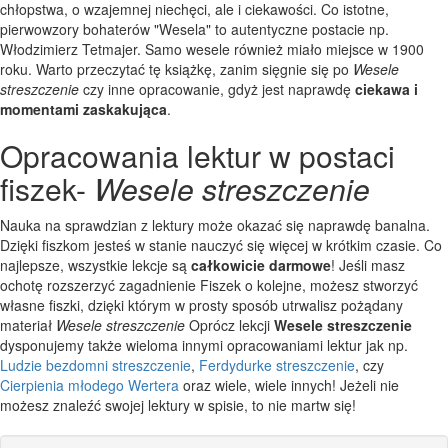
chłopstwa, o wzajemnej niechęci, ale i ciekawości. Co istotne,
pierwowzory bohaterów "Wesela" to autentyczne postacie np.
Włodzimierz Tetmajer. Samo wesele również miało miejsce w 1900
roku. Warto przeczytać tę książkę, zanim sięgnie się po
Wesele
streszczenie
czy inne opracowanie, gdyż jest naprawdę
ciekawa i
momentami zaskakująca
.
Opracowania lektur w postaci
fiszek-
Wesele streszczenie
Nauka na sprawdzian z lektury może okazać się naprawdę banalna.
Dzięki fiszkom jesteś w stanie nauczyć się więcej w krótkim czasie. Co
najlepsze, wszystkie lekcje są
całkowicie darmowe
! Jeśli masz
ochotę rozszerzyć zagadnienie Fiszek o kolejne, możesz stworzyć
własne fiszki, dzięki którym w prosty sposób utrwalisz pożądany
materiał
Wesele streszczenie
Oprócz lekcji
Wesele streszczenie
dysponujemy także wieloma innymi opracowaniami lektur jak np.
Ludzie bezdomni streszczenie
,
Ferdydurke streszczenie
, czy
Cierpienia młodego Wertera
oraz wiele, wiele innych! Jeżeli nie
możesz znaleźć swojej lektury w spisie, to nie martw się!