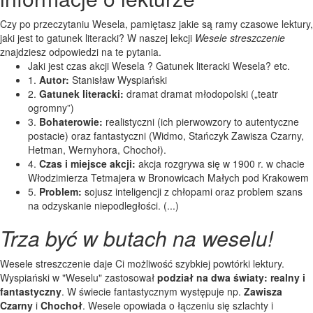
Czy po przeczytaniu Wesela, pamiętasz jakie są ramy czasowe lektury,
jaki jest to gatunek literacki? W naszej lekcji
Wesele streszczenie
znajdziesz odpowiedzi na te pytania.
Jaki jest czas akcji Wesela ? Gatunek literacki Wesela? etc.
1.
Autor:
Stanisław Wyspiański
2.
Gatunek literacki:
dramat dramat młodopolski („teatr
ogromny”)
3.
Bohaterowie:
realistyczni (ich pierwowzory to autentyczne
postacie) oraz fantastyczni (Widmo, Stańczyk Zawisza Czarny,
Hetman, Wernyhora, Chochoł).
4.
Czas i miejsce akcji:
akcja rozgrywa się w 1900 r. w chacie
Włodzimierza Tetmajera w Bronowicach Małych pod Krakowem
5.
Problem:
sojusz inteligencji z chłopami oraz problem szans
na odzyskanie niepodległości. (...)
Trza być w butach na weselu!
Wesele streszczenie daje Ci możliwość szybkiej powtórki lektury.
Wyspiański w "Weselu" zastosował
podział na dwa światy: realny i
fantastyczny
. W świecie fantastycznym występuje np.
Zawisza
Czarny
i
Chochoł
. Wesele opowiada o łączeniu się szlachty i