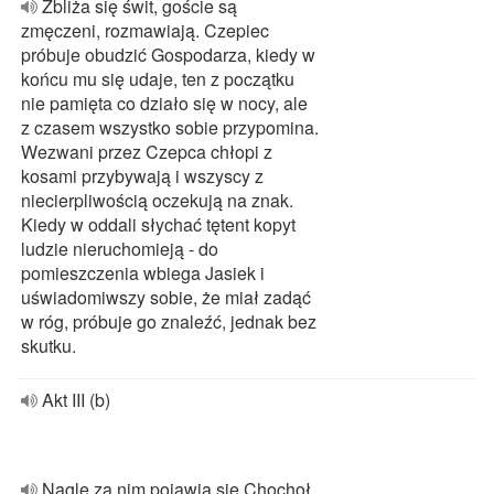
Zbliża się świt, goście są
zmęczeni, rozmawiają. Czepiec
próbuje obudzić Gospodarza, kiedy w
końcu mu się udaje, ten z początku
nie pamięta co działo się w nocy, ale
z czasem wszystko sobie przypomina.
Wezwani przez Czepca chłopi z
kosami przybywają i wszyscy z
niecierpliwością oczekują na znak.
Kiedy w oddali słychać tętent kopyt
ludzie nieruchomieją - do
pomieszczenia wbiega Jasiek i
uświadomiwszy sobie, że miał zadąć
w róg, próbuje go znaleźć, jednak bez
skutku.
Akt III (b)
Nagle za nim pojawia się Chochoł