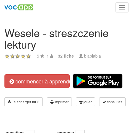
Toggl
navig
Wesele - streszczenie
lektury
5
1
32 fiche
blablabla
commencer à apprendre
Télécharger mP3
Imprimer
jouer
consultez
question
réponse