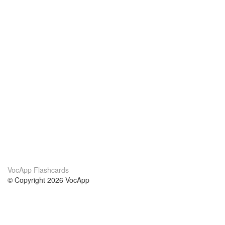
VocApp Flashcards
© Copyright 2026 VocApp
02-798 Mielczarskiego 8/58
Warsaw, Poland (EU)