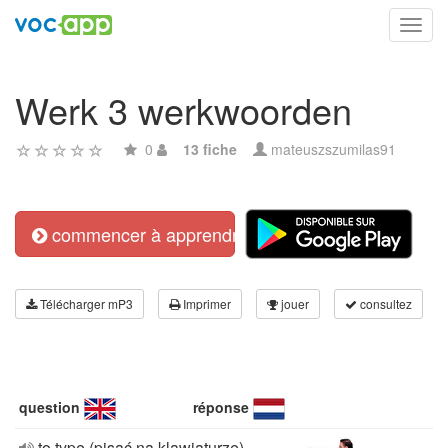
Toggl
navig
Werk 3 werkwoorden
0
13 fiche
mateuszszumilas91
commencer à apprendre
Télécharger mP3
Imprimer
jouer
consultez
question
réponse
to type (pisać na klawiaturze)