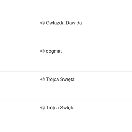
Gwiazda Dawida
dogmat
Trójca Święta
Trójca Święta