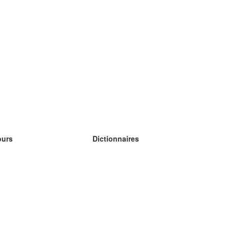
ours
Dictionnaires
s études anglais
s études allemand
s études espagnol
s études russe
s études norvégien
s études suédois