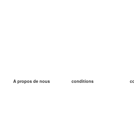
A propos de nous
conditions
c
notre équipe
Garantie 100%
le
le blog
Politique de confidentialité
le
règlements
le
contact
GDPR
le
contacter
le
plus
le
aider
nouvelle fiche
Foire Aux Questions
des blogs