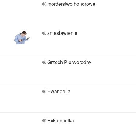
morderstwo honorowe
zniesławienie
Grzech Pierworodny
Ewangelia
Exkomunika