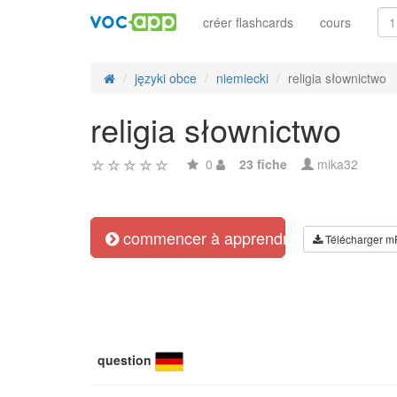
créer flashcards
cours
języki obce
niemiecki
religia słownictwo
religia słownictwo
0
23 fiche
mika32
commencer à apprendre
Télécharger m
question