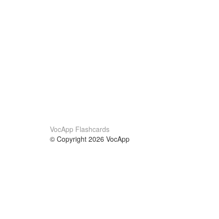
VocApp Flashcards
© Copyright 2026 VocApp
02-798 Mielczarskiego 8/58
Warsaw, Poland (EU)