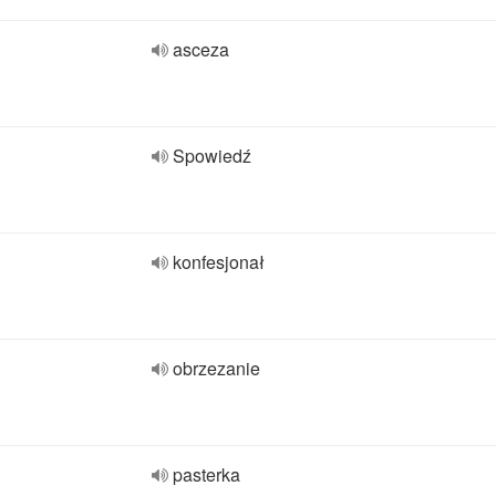
asceza
Spowiedź
konfesjonał
obrzezanie
pasterka