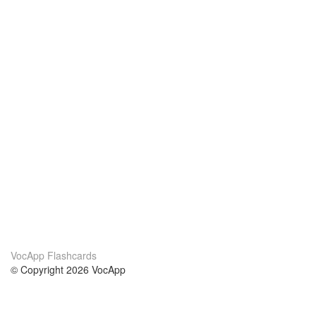
VocApp Flashcards
© Copyright 2026 VocApp
02-798 Mielczarskiego 8/58
Warsaw, Poland (EU)