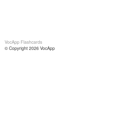
VocApp Flashcards
© Copyright 2026 VocApp
02-798 Mielczarskiego 8/58
Warsaw, Poland (EU)
A propos de nous
conditions
notre équipe
Garantie 100%
le blog
Politique de confidentialité