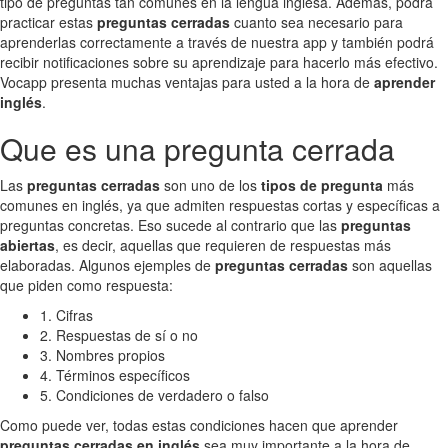
tipo de preguntas tan comunes en la lengua inglesa. Además, podrá
practicar estas
preguntas cerradas
cuanto sea necesario para
aprenderlas correctamente a través de nuestra app y también podrá
recibir notificaciones sobre su aprendizaje para hacerlo más efectivo.
Vocapp presenta muchas ventajas para usted a la hora de
aprender
inglés
.
Que es una pregunta cerrada
Las
preguntas cerradas
son uno de los
tipos de pregunta
más
comunes en inglés, ya que admiten respuestas cortas y específicas a
preguntas concretas. Eso sucede al contrario que las
preguntas
abiertas
, es decir, aquellas que requieren de respuestas más
elaboradas. Algunos ejemples de
preguntas cerradas
son aquellas
que piden como respuesta:
1. Cifras
2. Respuestas de sí o no
3. Nombres propios
4. Términos específicos
5. Condiciones de verdadero o falso
Como puede ver, todas estas condiciones hacen que aprender
preguntas cerradas en inglés
sea muy importante a la hora de