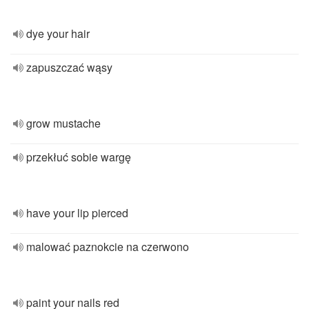
dye your hair
zapuszczać wąsy
grow mustache
przekłuć sobie wargę
have your lip pierced
malować paznokcie na czerwono
paint your nails red