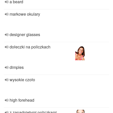
a beard
markowe okulary
designer glasses
dołeczki na policzkach
dimples
wysokie czoło
high forehead
z zapadniętymi policzkami