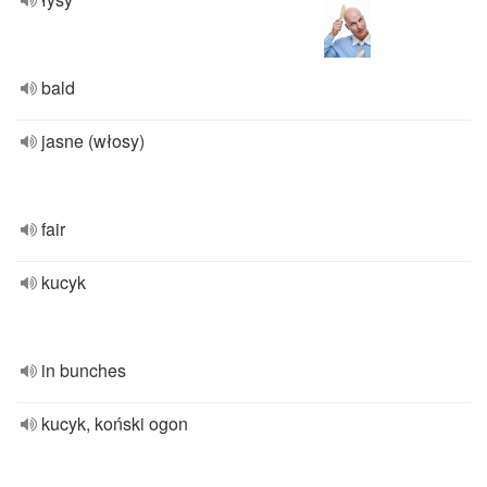
bald
jasne (włosy)
fair
kucyk
in bunches
kucyk, koński ogon