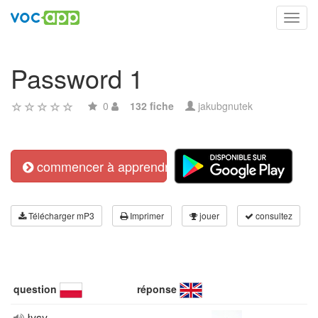
Toggl
navig
Password 1
0
132 fiche
jakubgnutek
commencer à apprendre
Télécharger mP3
Imprimer
jouer
consultez
question
réponse
łysy