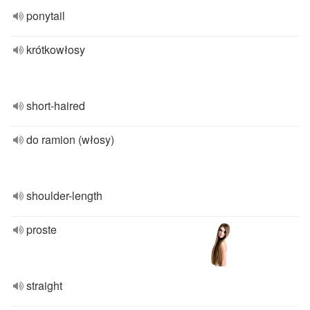
ponytail
krótkowłosy
short-haired
do ramion (włosy)
shoulder-length
proste
straight