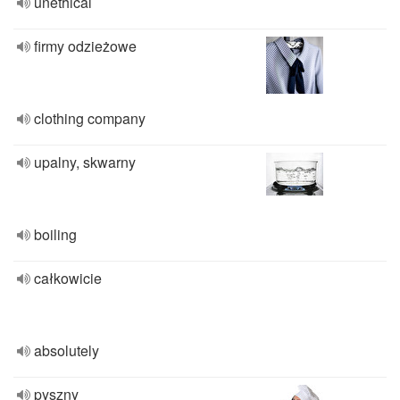
unethical
firmy odzieżowe
clothing company
upalny, skwarny
boiling
całkowicie
absolutely
pyszny