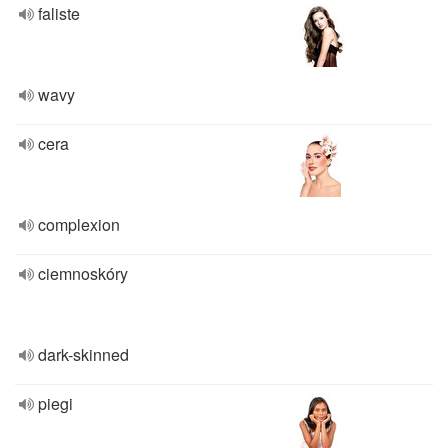
faliste
wavy
cera
complexion
ciemnoskóry
dark-skinned
piegi