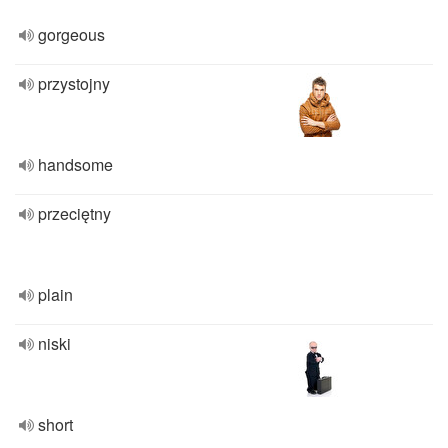
gorgeous
przystojny
handsome
przeciętny
plain
niski
short